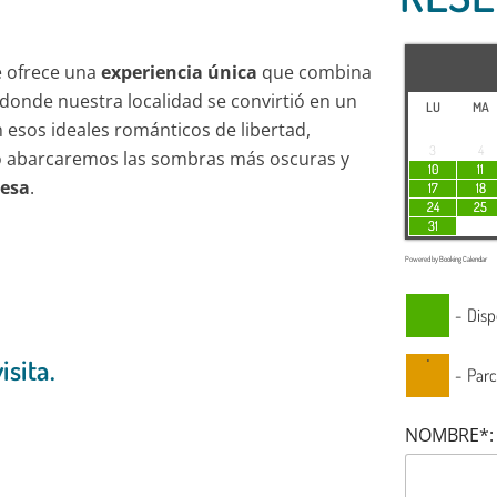
e ofrece una
experiencia única
que combina
 donde nuestra localidad se convirtió en un
LU
MA
on esos ideales románticos de libertad,
3
4
po abarcaremos las sombras más oscuras y
10
11
cesa
.
17
18
24
25
31
Powered by
Booking Calendar
-
Disp
·
sita.
-
Parc
NOMBRE*: