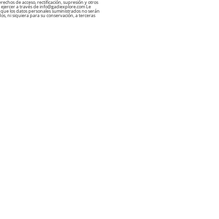
echos de acceso, rectificación, supresión y otros
ejercer a través de info@gadiexplore.com Le
que los datos personales suministrados no serán
s, ni siquiera para su conservación, a terceras