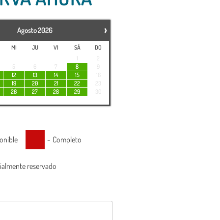
›
Agosto
2026
MI
JU
VI
SÁ
DO
1
2
5
6
7
8
9
12
13
14
15
16
19
20
21
22
23
26
27
28
29
30
onible
-
Completo
ialmente reservado