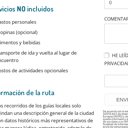
vicios
NO
incluidos
COMENTAR
astos personales
opinas (opcional)
limentos y bebidas
ansporte de ida y vuelta al lugar de
HE LEÍ
ncuentro
PRIVACIDA
stos de actividades opcionales
ormación de la ruta
s recorridos de los guías locales solo
De acuerdo con lo es
indan una descripción general de la ciudad
3/2018 del 5 de dici
Europeo (RGPD) y del 
queda informado y pr
n datos históricos más representativos de
de sus datos a un fi
finalidad de informarl
a manera lúdica, entretenida, además de
envío de comunicacio