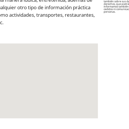
también sobre sus der
derechos, que podrá 
alquier otro tipo de información práctica
informamos también 
cedidos ni comunicado
personas.
mo actividades, transportes, restaurantes,
c.