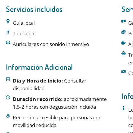
Servicios incluidos
Ser
Guía local
G
Tour a pie
Pr
Auriculares con sonido inmersivo
A
Tr
e
Información Adicional
Co
Día y Hora de Inicio:
Consultar
disponibilidad
Inf
Duración recorrido:
aproximadamente
1,5-2 horas con degustación incluida
Lo
Recorrido accesible para personas con
br
movilidad reducida
co
un