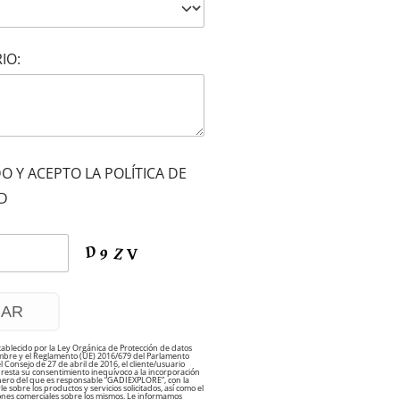
IO:
DO Y ACEPTO LA POLÍTICA DE
D
tablecido por la Ley Orgánica de Protección de datos
embre y el Reglamento (UE) 2016/679 del Parlamento
Consejo de 27 de abril de 2016, el cliente/usuario
esta su consentimiento inequívoco a la incorporación
chero del que es responsable “GADIEXPLORE”, con la
e sobre los productos y servicios solicitados, así como el
nes comerciales sobre los mismos. Le informamos